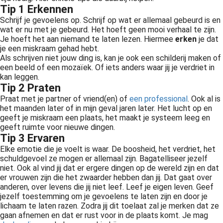
Tip 1 Erkennen
Schrijf je gevoelens op. Schrijf op wat er allemaal gebeurd is en
wat er nu met je gebeurd. Het hoeft geen mooi verhaal te zijn.
Je hoeft het aan niemand te laten lezen. Hiermee
erken
je dat
je een miskraam gehad hebt.
Als schrijven niet jouw ding is, kan je ook een schilderij maken of
een beeld of een mozaïek. Of iets anders waar jij je verdriet in
kan leggen.
Tip 2 Praten
Praat met je partner of vriend(en) of
een professional
. Ook al is
het maanden later of in mijn geval jaren later. Het lucht op en
geeft je miskraam een plaats, het maakt je systeem leeg en
geeft ruimte voor nieuwe dingen.
Tip 3 Ervaren
Elke emotie die je voelt is waar. De boosheid, het verdriet, het
schuldgevoel ze mogen er allemaal zijn. Bagatelliseer jezelf
niet. Ook al vind jij dat er ergere dingen op de wereld zijn en dat
er vrouwen zijn die het zwaarder hebben dan jij. Dat gaat over
anderen, over levens die jij niet leef. Leef je eigen leven. Geef
jezelf toestemming om je gevoelens te laten zijn en door je
lichaam te laten razen. Zodra jij dit toelaat zal je merken dat ze
gaan afnemen en dat er rust voor in de plaats komt. Je mag