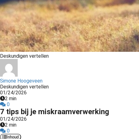
s kan de
e niet
oneren.
ieken
ische
s worden
kt om
Deskundigen vertellen
em
tie te
elen over
Simone Hoogeveen
drag van
Deskundigen vertellen
zoeker op
01/24/2026
2 min
site.
0
7 tips bij je miskraamverwerking
ing
01/24/2026
ingcookies
2 min
 gebruikt
0
oekers te
Inhoud