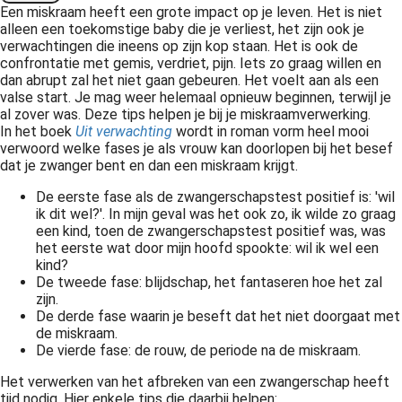
Een miskraam heeft een grote impact op je leven. Het is niet
 op de
alleen een toekomstige baby die je verliest, het zijn ook je
e. Hierdoor
verwachtingen die ineens op zijn kop staan. Het is ook de
 website-
confrontatie met gemis, verdriet, pijn. Iets zo graag willen en
dan abrupt zal het niet gaan gebeuren. Het voelt aan als een
ren
valse start. Je mag weer helemaal opnieuw beginnen, terwijl je
nte
al zover was. Deze tips helpen je bij je miskraamverwerking.
enties
In het boek
Uit verwachting
wordt in roman vorm heel mooi
gebaseerd
verwoord welke fases je als vrouw kan doorlopen bij het besef
dat je zwanger bent en dan een miskraam krijgt.
 gedrag van
ezoeker.
De eerste fase als de zwangerschapstest positief is: 'wil
ik dit wel?'. In mijn geval was het ook zo, ik wilde zo graag
een kind, toen de zwangerschapstest positief was, was
het eerste wat door mijn hoofd spookte: wil ik wel een
uren
kind?
De tweede fase: blijdschap, het fantaseren hoe het zal
zijn.
De derde fase waarin je beseft dat het niet doorgaat met
de miskraam.
De vierde fase: de rouw, de periode na de miskraam.
Het verwerken van het afbreken van een zwangerschap heeft
tijd nodig. Hier enkele tips die daarbij helpen: