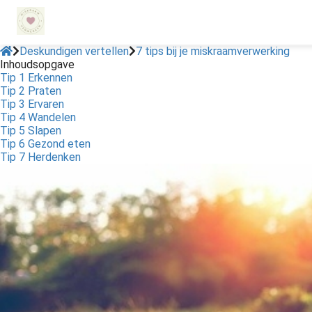
Deskundigen vertellen
7 tips bij je miskraamverwerking
Inhoudsopgave
Tip 1 Erkennen
ngen
Tip 2 Praten
 policy
Tip 3 Ervaren
Tip 4 Wandelen
Tip 5 Slapen
Tip 6 Gezond eten
Tip 7 Herdenken
oneel
onele
s zijn
kelijk om
bsite te
ken. Ze
 gebruikt
asisfuncties
der deze