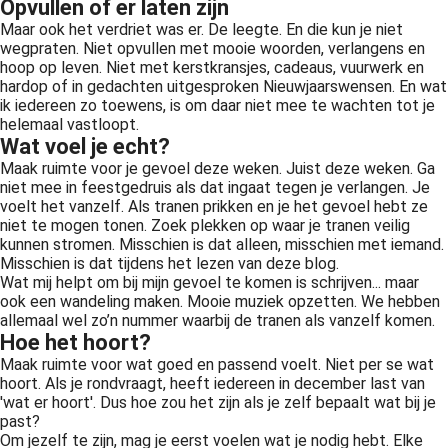
Opvullen of er laten zijn
Maar ook het verdriet was er. De leegte. En die kun je niet
wegpraten. Niet opvullen met mooie woorden, verlangens en
hoop op leven. Niet met kerstkransjes, cadeaus, vuurwerk en
hardop of in gedachten uitgesproken Nieuwjaarswensen. En wat
ik iedereen zo toewens, is om daar niet mee te wachten tot je
helemaal vastloopt.
Wat voel je echt?
Maak ruimte voor je gevoel deze weken. Juist deze weken. Ga
niet mee in feestgedruis als dat ingaat tegen je verlangen. Je
voelt het vanzelf. Als tranen prikken en je het gevoel hebt ze
niet te mogen tonen. Zoek plekken op waar je tranen veilig
kunnen stromen. Misschien is dat alleen, misschien met iemand.
Misschien is dat tijdens het lezen van deze blog.
Wat mij helpt om bij mijn gevoel te komen is schrijven... maar
ook een wandeling maken. Mooie muziek opzetten. We hebben
allemaal wel zo’n nummer waarbij de tranen als vanzelf komen.
Hoe het hoort?
Maak ruimte voor wat goed en passend voelt. Niet per se wat
hoort. Als je rondvraagt, heeft iedereen in december last van
'wat er hoort'. Dus hoe zou het zijn als je zelf bepaalt wat bij je
past?
Om jezelf te zijn, mag je eerst voelen wat je nodig hebt. Elke