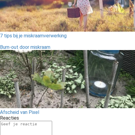
7 tips bij je miskraamverwerking
Burn-out door miskraam
Afscheid van Pixel
Reacties