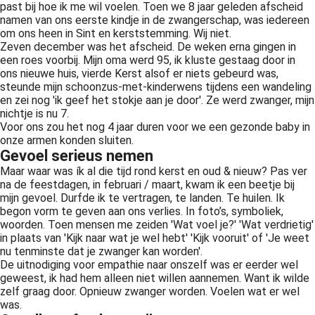
past bij hoe ik me wil voelen. Toen we 8 jaar geleden afscheid
namen van ons eerste kindje in de zwangerschap, was iedereen
om ons heen in Sint en kerststemming. Wij niet.
Zeven december was het afscheid. De weken erna gingen in
een roes voorbij. Mijn oma werd 95, ik kluste gestaag door in
ons nieuwe huis, vierde Kerst alsof er niets gebeurd was,
steunde mijn schoonzus-met-kinderwens tijdens een wandeling
en zei nog 'ik geef het stokje aan je door'. Ze werd zwanger, mijn
nichtje is nu 7.
Voor ons zou het nog 4 jaar duren voor we een gezonde baby in
onze armen konden sluiten.
Gevoel serieus nemen
Maar waar was ík al die tijd rond kerst en oud & nieuw? Pas ver
na de feestdagen, in februari / maart, kwam ik een beetje bij
mijn gevoel. Durfde ik te vertragen, te landen. Te huilen. Ik
begon vorm te geven aan ons verlies. In foto’s, symboliek,
woorden. Toen mensen me zeiden 'Wat voel je?' 'Wat verdrietig'
in plaats van 'Kijk naar wat je wel hebt' 'Kijk vooruit' of 'Je weet
nu tenminste dat je zwanger kan worden'.
De uitnodiging voor empathie naar onszelf was er eerder wel
geweest, ik had hem alleen niet willen aannemen. Want ik wilde
zelf graag door. Opnieuw zwanger worden. Voelen wat er wel
was.