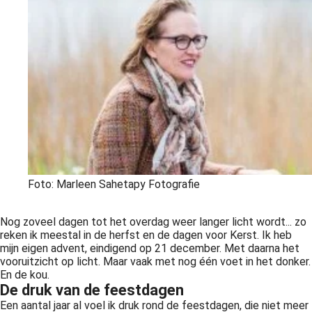
 op de
e. Hierdoor
 website-
ren
nte
enties
gebaseerd
 gedrag van
ezoeker.
Foto: Marleen Sahetapy Fotografie
uren
Nog zoveel dagen tot het overdag weer langer licht wordt... zo
reken ik meestal in de herfst en de dagen voor Kerst. Ik heb
mijn eigen advent, eindigend op 21 december. Met daarna het
vooruitzicht op licht. Maar vaak met nog één voet in het donker.
En de kou.
De druk van de feestdagen
Een aantal jaar al voel ik druk rond de feestdagen, die niet meer