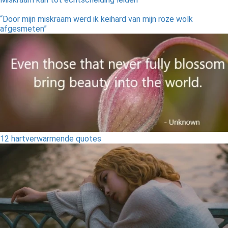
“Door mijn miskraam werd ik keihard van mijn roze wolk
afgesmeten”
12 hartverwarmende quotes