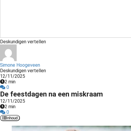
s kan de
e niet
oneren.
ieken
ische
Deskundigen vertellen
s worden
kt om
em
Simone Hoogeveen
tie te
Deskundigen vertellen
elen over
12/11/2025
drag van
2 min
zoeker op
0
De feestdagen na een miskraam
site.
12/11/2025
ing
2 min
0
ingcookies
Inhoud
 gebruikt
oekers te