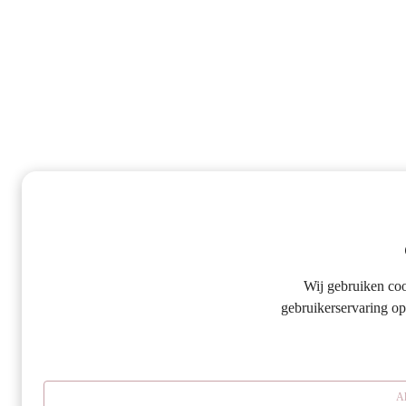
Wij gebruiken co
gebruikerservaring op
Al