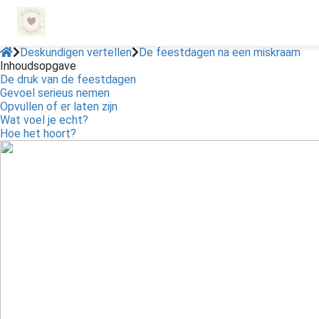
Deskundigen vertellen
De feestdagen na een miskraam
Inhoudsopgave
De druk van de feestdagen
ngen
Gevoel serieus nemen
 policy
Opvullen of er laten zijn
Wat voel je echt?
Hoe het hoort?
oneel
onele
s zijn
kelijk om
bsite te
ken. Ze
 gebruikt
asisfuncties
der deze