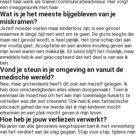
naast haar werk als trainer/communicatieadviseur. Hier volgt
een vraaggesprek met haar.
Wat is je het meeste bijgebleven van je
miskramen?
Jezelf moeder voelen maar kinderloos zijn, is een gevoel
waarmee ik lange tijd niet wist om te gaan. De grote leegte die
maar niet gevuld wordt, is heel pijnlijk. Het oma-schap dat aan
me voorbij gaat...Acceptatie en een andere invulling geven aan
mijn leven waren niet makkelijk. En soms blijft het moeilijk, maar
inmiddels heb ik wel geaccepteerd dat het deel is van wie ik
ben.
Vond je steun in je omgeving en vanuit de
medische wereld?
Nee, maar grotendeels heeft dit ook aan mezelf gelegen. Ik
heb door omstandigheden alles alleen doorgemaakt. Toen ik
eenmaal de moed had om het aan mijn toenmalige huisarts te
vertellen was die wel steunend. Ook heb ik een fantastische
jobcoach gehad die me leerde dat ik mijn kinderen mocht
erkennen en een plek mocht geven in mijn leven.
Hoe heb je jouw verliezen verwerkt?
Na jaren van alle gevoelens wegstoppen ben ik met verwerking
van het verdriet aan de slag gegaan. Stap voor stap: tijdens mijn