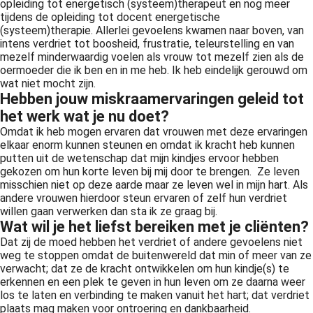
opleiding tot energetisch (systeem)therapeut en nog meer
tijdens de opleiding tot docent energetische
(systeem)therapie. Allerlei gevoelens kwamen naar boven, van
intens verdriet tot boosheid, frustratie, teleurstelling en van
mezelf minderwaardig voelen als vrouw tot mezelf zien als de
oermoeder die ik ben en in me heb. Ik heb eindelijk gerouwd om
wat niet mocht zijn.
Hebben jouw miskraamervaringen geleid tot
het werk wat je nu doet?
Omdat ik heb mogen ervaren dat vrouwen met deze ervaringen
elkaar enorm kunnen steunen en omdat ik kracht heb kunnen
putten uit de wetenschap dat mijn kindjes ervoor hebben
gekozen om hun korte leven bij mij door te brengen. Ze leven
misschien niet op deze aarde maar ze leven wel in mijn hart. Als
andere vrouwen hierdoor steun ervaren of zelf hun verdriet
willen gaan verwerken dan sta ik ze graag bij.
Wat wil je het liefst bereiken met je cliënten?
Dat zij de moed hebben het verdriet of andere gevoelens niet
weg te stoppen omdat de buitenwereld dat min of meer van ze
verwacht; dat ze de kracht ontwikkelen om hun kindje(s) te
erkennen en een plek te geven in hun leven om ze daarna weer
los te laten en verbinding te maken vanuit het hart; dat verdriet
plaats mag maken voor ontroering en dankbaarheid.