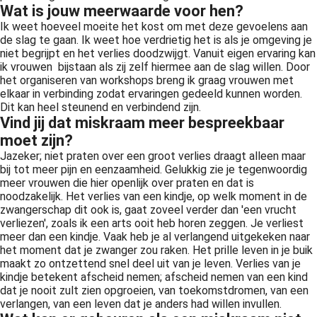
Wat is jouw meerwaarde voor hen?
Ik weet hoeveel moeite het kost om met deze gevoelens aan
de slag te gaan. Ik weet hoe verdrietig het is als je omgeving je
niet begrijpt en het verlies doodzwijgt. Vanuit eigen ervaring kan
ik vrouwen bijstaan als zij zelf hiermee aan de slag willen. Door
het organiseren van workshops breng ik graag vrouwen met
elkaar in verbinding zodat ervaringen gedeeld kunnen worden.
Dit kan heel steunend en verbindend zijn.
Vind jij dat miskraam meer bespreekbaar
moet zijn?
Jazeker; niet praten over een groot verlies draagt alleen maar
bij tot meer pijn en eenzaamheid. Gelukkig zie je tegenwoordig
meer vrouwen die hier openlijk over praten en dat is
noodzakelijk. Het verlies van een kindje, op welk moment in de
zwangerschap dit ook is, gaat zoveel verder dan 'een vrucht
verliezen', zoals ik een arts ooit heb horen zeggen. Je verliest
meer dan een kindje. Vaak heb je al verlangend uitgekeken naar
het moment dat je zwanger zou raken. Het prille leven in je buik
maakt zo ontzettend snel deel uit van je leven. Verlies van je
kindje betekent afscheid nemen; afscheid nemen van een kind
dat je nooit zult zien opgroeien, van toekomstdromen, van een
verlangen, van een leven dat je anders had willen invullen.