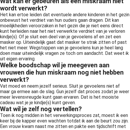
Wat kan er gebeuren als een miskraam niet
wordt verwerkt?
Het kan ertoe leiden dat eventuele andere kinderen in het gezin
onbewust het verdriet van hun ouders gaan dragen. Dit kan
moeilijkheden veroorzaken in het gezin die je niet eens direct
kunt herleiden naar het niet verwerkte verdriet van je verloren
kindje(s). Of je sluit een deel van je gevoelens af en zet een
masker op. Uiteindelijk gaat dat masker te strak zitten of past
het niet meer. Wegstoppen van je gevoelens kun je heel lang
doen maar uiteindelijk vragen ze toch om aandacht. Dat weet ik
uit eigen ervaring.
Welke boodschap wil je meegeven aan
vrouwen die hun miskraam nog niet hebben
verwerkt?
Vat moed en neem jezelf serieus. Sluit je gevoelens niet af
maar ga ermee aan de slag. Gun jezelf dat proces zodat je weer
meer levensvreugde kunt gaan ervaren. Dat is het mooiste
cadeau wat je je kindje(s) kunt geven.
Wat wil je zelf nog vertellen?
Toen ik nog midden in het verwerkingsproces zat, moest ik een
keer bij de kapper even wachten totdat ik aan de beurt zou zijn.
Een vrouw kwam naast me zitten en pakte een tijdschrift met