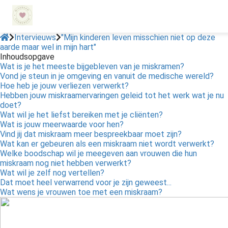
Intervieuws
"Mijn kinderen leven misschien niet op deze
aarde maar wel in mijn hart"
Inhoudsopgave
ngen
Wat is je het meeste bijgebleven van je miskramen?
 policy
Vond je steun in je omgeving en vanuit de medische wereld?
Hoe heb je jouw verliezen verwerkt?
Hebben jouw miskraamervaringen geleid tot het werk wat je nu
doet?
Wat wil je het liefst bereiken met je cliënten?
oneel
Wat is jouw meerwaarde voor hen?
Vind jij dat miskraam meer bespreekbaar moet zijn?
onele
Wat kan er gebeuren als een miskraam niet wordt verwerkt?
s zijn
Welke boodschap wil je meegeven aan vrouwen die hun
kelijk om
miskraam nog niet hebben verwerkt?
bsite te
Wat wil je zelf nog vertellen?
Dat moet heel verwarrend voor je zijn geweest...
ken. Ze
Wat wens je vrouwen toe met een miskraam?
 gebruikt
asisfuncties
der deze