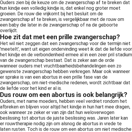
Ouders zien bij de keuze om de zwangerschap af te breken dat
hun kindje een volledig kindje is, dat enkel nog groter moet
groeien. De rouw die vrijkomt bij het besluit om de
zwangerschap af te breken, is vergelijkbaar met de rouw om
een baby die later in de zwangerschap of na de geboorte
overlijdt.
Hoe zit dat met een prille zwangerschap?
Het wil niet zeggen dat een zwangerschap voor die termijn niet
'meetelt', want uit eigen ondervinding weet ik dat de liefde voor
het kindje en de verbondenheid ermee al in een zeer pril stadium
van de zwangerschap bestaat. Dat is zeker aan de orde
wanneer ouders met vruchtbaarheidsbehandelingen een zo
gewenste zwangerschap hebben verkregen. Maar ook wanneer
er sprake is van een abortus in een prille fase van de
zwangerschap, om niet-medische redenen, wordt zichtbaar dat
de liefde voor het kind er al is.
Dus rouw om een abortus is ook belangrijk?
Ouders, met name moeders, hebben veel verdriet rondom het
afbreken en blijven voor altijd het kindje in hun hart mee dragen,
ook wanneer ze zeker er van zijn dat hun weloverwogen
beslissing tot abortus de juiste beslissing was. Jaren later kan
er rouwtherapie nodig zijn om alsnog de abortus in vrede te
laten rusten. Toch is de rouw om een abortus om niet medische