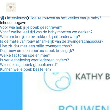
Intervieuws
Hoe te rouwen na het verlies van je baby?
Inhoudsopgave
Voor wie heb jij je boek geschreven?
ngen
Vanaf welke leeftijd van de baby moeten we denken?
 policy
Waarom ben jij zo betrokken bij dit onderwerp?
Is de mate van rouw afhankelijk van de zwangerschapsduur?
Hoe zit dat met een prille zwangerschap?
Dus rouw om een abortus is ook belangrijk?
Welke factoren spelen mee?
oneel
Is verliesbeleving voor iedereen anders?
Wanneer is je boek gepubliceerd?
onele
Kunnen we je boek bestellen?
s zijn
kelijk om
bsite te
ken. Ze
 gebruikt
asisfuncties
der deze