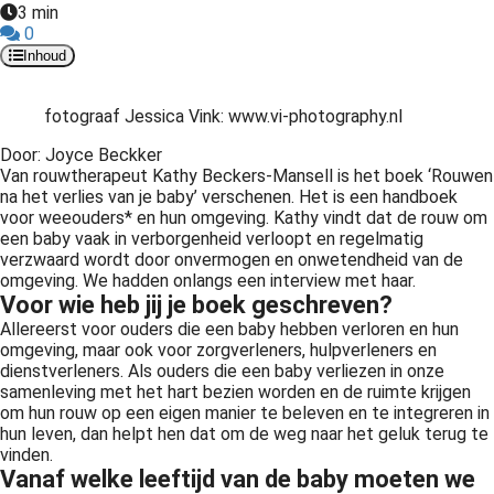
3 min
 op de
0
e. Hierdoor
Inhoud
 website-
ren
fotograaf Jessica Vink: www.vi-photography.nl
nte
enties
Door: Joyce Beckker
Van rouwtherapeut Kathy Beckers-Mansell is het boek ‘Rouwen
gebaseerd
na het verlies van je baby’ verschenen. Het is een handboek
 gedrag van
voor weeouders* en hun omgeving. Kathy vindt dat de rouw om
ezoeker.
een baby vaak in verborgenheid verloopt en regelmatig
verzwaard wordt door onvermogen en onwetendheid van de
omgeving. We hadden onlangs een interview met haar.
Voor wie heb jij je boek geschreven?
uren
Allereerst voor ouders die een baby hebben verloren en hun
omgeving, maar ook voor zorgverleners, hulpverleners en
dienstverleners. Als ouders die een baby verliezen in onze
samenleving met het hart bezien worden en de ruimte krijgen
om hun rouw op een eigen manier te beleven en te integreren in
hun leven, dan helpt hen dat om de weg naar het geluk terug te
vinden.
Vanaf welke leeftijd van de baby moeten we