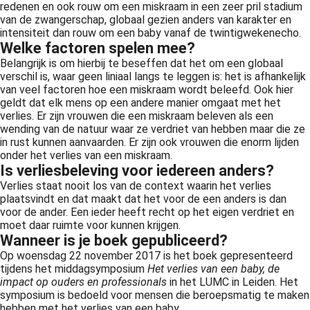
redenen en ook rouw om een miskraam in een zeer pril stadium
van de zwangerschap, globaal gezien anders van karakter en
intensiteit dan rouw om een baby vanaf de twintigwekenecho.
Welke factoren spelen mee?
Belangrijk is om hierbij te beseffen dat het om een globaal
verschil is, waar geen liniaal langs te leggen is: het is afhankelijk
van veel factoren hoe een miskraam wordt beleefd. Ook hier
geldt dat elk mens op een andere manier omgaat met het
verlies. Er zijn vrouwen die een miskraam beleven als een
wending van de natuur waar ze verdriet van hebben maar die ze
in rust kunnen aanvaarden. Er zijn ook vrouwen die enorm lijden
onder het verlies van een miskraam.
Is verliesbeleving voor iedereen anders?
Verlies staat nooit los van de context waarin het verlies
plaatsvindt en dat maakt dat het voor de een anders is dan
voor de ander. Een ieder heeft recht op het eigen verdriet en
moet daar ruimte voor kunnen krijgen.
Wanneer is je boek gepubliceerd?
Op woensdag 22 november 2017 is het boek gepresenteerd
tijdens het middagsymposium
Het verlies van een baby, de
impact op ouders en professionals
in het LUMC in Leiden. Het
symposium is bedoeld voor mensen die beroepsmatig te maken
hebben met het verlies van een baby.