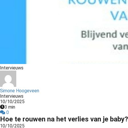
s kan de
e niet
oneren.
ieken
ische
s worden
kt om
em
tie te
Intervieuws
elen over
drag van
zoeker op
Simone Hoogeveen
site.
Intervieuws
10/10/2025
ing
3 min
0
ingcookies
Hoe te rouwen na het verlies van je baby?
 gebruikt
10/10/2025
oekers te