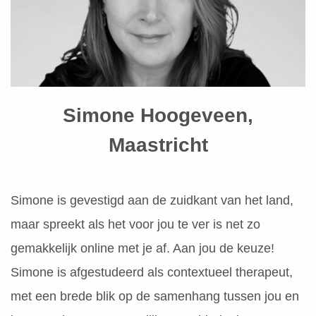
s kan de
e niet
oneren.
ieken
ische
s worden
Simone Hoogeveen,
kt om
Maastricht
em
tie te
elen over
drag van
Simone is gevestigd aan de zuidkant van het land,
zoeker op
maar spreekt als het voor jou te ver is net zo
site.
gemakkelijk online met je af. Aan jou de keuze!
ing
Simone is afgestudeerd als contextueel therapeut,
ingcookies
 gebruikt
met een brede blik op de samenhang tussen jou en
oekers te