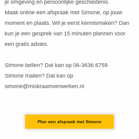
je omgeving en persoonlijke geschiedenis.
 op de
Maak online een afspraak met Simone, op jouw
e. Hierdoor
 website-
moment en plaats. Wil je eerst kennismaken? Dan
ren
kun je een gesprek van 15 minuten plannen voor
nte
enties
een gratis advies.
gebaseerd
 gedrag van
Simone bellen? Dat kan op 06-3636 6759
ezoeker.
Simone mailen? Dat kan op
simone@miskraamverwerken.nl
uren
Plan een afspraak met Simone