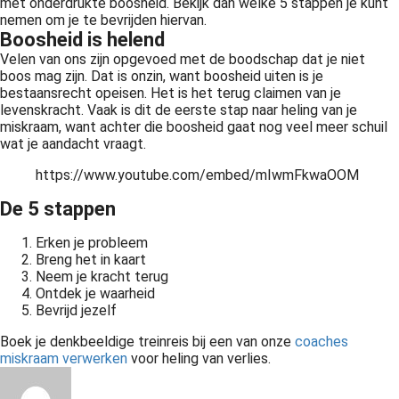
met onderdrukte boosheid. Bekijk dan welke 5 stappen je kunt
 op de
nemen om je te bevrijden hiervan.
Boosheid is helend
e. Hierdoor
 website-
Velen van ons zijn opgevoed met de boodschap dat je niet
boos mag zijn. Dat is onzin, want boosheid uiten is je
ren
bestaansrecht opeisen. Het is het terug claimen van je
nte
levenskracht. Vaak is dit de eerste stap naar heling van je
enties
miskraam, want achter die boosheid gaat nog veel meer schuil
wat je aandacht vraagt.
gebaseerd
 gedrag van
https://www.youtube.com/embed/mIwmFkwaOOM
ezoeker.
De 5 stappen
Erken je probleem
uren
Breng het in kaart
Neem je kracht terug
Ontdek je waarheid
Bevrijd jezelf
Boek je denkbeeldige treinreis bij een van onze
coaches
miskraam verwerken
voor heling van verlies.