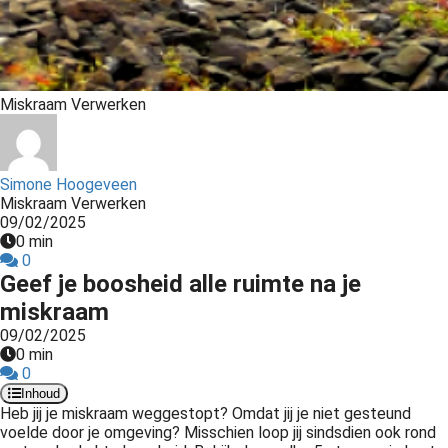
s kan de
e niet
oneren.
ieken
Miskraam Verwerken
ische
s worden
kt om
Simone Hoogeveen
em
Miskraam Verwerken
09/02/2025
tie te
0 min
elen over
0
drag van
Geef je boosheid alle ruimte na je
zoeker op
miskraam
site.
09/02/2025
0 min
ing
0
ingcookies
Inhoud
Heb jij je miskraam weggestopt? Omdat jij je niet gesteund
 gebruikt
voelde door je omgeving? Misschien loop jij sindsdien ook rond
oekers te