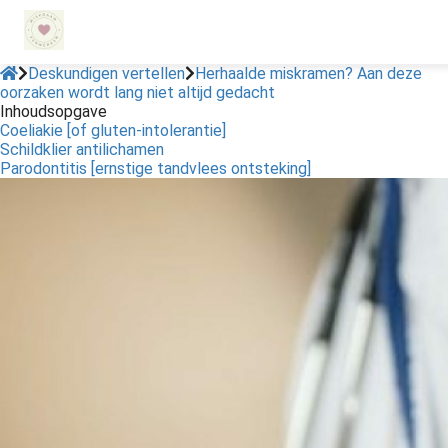
Deskundigen vertellen
Herhaalde miskramen? Aan deze
oorzaken wordt lang niet altijd gedacht
Inhoudsopgave
ngen
Coeliakie [of gluten-intolerantie]
 policy
Schildklier antilichamen
Parodontitis [ernstige tandvlees ontsteking]
oneel
onele
s zijn
kelijk om
bsite te
ken. Ze
 gebruikt
asisfuncties
der deze