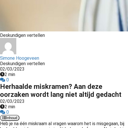
s kan de
e niet
oneren.
ieken
Deskundigen vertellen
ische
s worden
kt om
em
Simone Hoogeveen
Deskundigen vertellen
tie te
02/03/2023
elen over
2 min
drag van
0
zoeker op
Herhaalde miskramen? Aan deze
site.
oorzaken wordt lang niet altijd gedacht
02/03/2023
ing
2 min
0
ingcookies
Inhoud
 gebruikt
Heb je na één miskraam al vragen waarom het is misgegaan, bij
oekers te