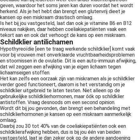
geven, waardoor het soms jaren kan duren voordat het wordt
herkend. Als je het hebt dan brengt een glutenvrij dieet je
kansen op een miskraam drastisch omlaag.
Is het bij jou vastgesteld, laat dan ook je vitamine B6 en B12
niveaus nakijken, daar hebben coeliakiepatiënten vaak een
tekort aan en ook dat verhoogt de kans op een miskraam.
Schildklier antilichamen
Hypothyreoïdie [een te traag werkende schildklier] komt vaak
voor bij vrouwen met onverklaarde vruchtbaarheidsproblemen
en stoornissen in de ovulatie. Dit is een auto-immuun afwijking,
dat wil zeggen een afwijking van je eigen lichaam tegen
lichaamseigen stoffen.
Het kan zelfs een oorzaak zijn van miskramen als je schildklier
verder goed functioneert, daarom is het verstandig om je
schildklier uitgebreid te laten testen. Niet alleen op de
gebruikelijke schildklierhormonen, maar óók op schildklier
antistoffen. Vraag desnoods om een second opinion.
Wordt dit bij jou gevonden, dan brengt een behandeling met
schildklierhormonen je kansen op een miskraam aanmerkelijk
omlaag.
Daarbij zou 30 tot 40% van de coeliakiepatiënten ook een
schildklierafwijking hebben, dus is bij jou één van beiden
vastgesteld, laat je dan zeker ook op de andere aandoening