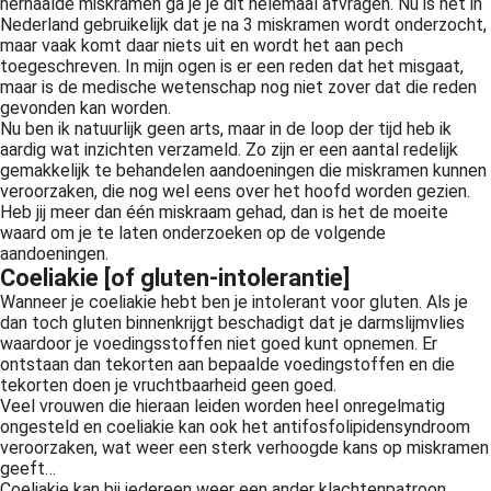
herhaalde miskramen ga je je dit helemaal afvragen. Nu is het in
 op de
Nederland gebruikelijk dat je na 3 miskramen wordt onderzocht,
maar vaak komt daar niets uit en wordt het aan pech
e. Hierdoor
toegeschreven. In mijn ogen is er een reden dat het misgaat,
 website-
maar is de medische wetenschap nog niet zover dat die reden
ren
gevonden kan worden.
nte
Nu ben ik natuurlijk geen arts, maar in de loop der tijd heb ik
aardig wat inzichten verzameld. Zo zijn er een aantal redelijk
enties
gemakkelijk te behandelen aandoeningen die miskramen kunnen
gebaseerd
veroorzaken, die nog wel eens over het hoofd worden gezien.
 gedrag van
Heb jij meer dan één miskraam gehad, dan is het de moeite
ezoeker.
waard om je te laten onderzoeken op de volgende
aandoeningen.
Coeliakie [of gluten-intolerantie]
Wanneer je coeliakie hebt ben je intolerant voor gluten. Als je
uren
dan toch gluten binnenkrijgt beschadigt dat je darmslijmvlies
waardoor je voedingsstoffen niet goed kunt opnemen. Er
ontstaan dan tekorten aan bepaalde voedingstoffen en die
tekorten doen je vruchtbaarheid geen goed.
Veel vrouwen die hieraan leiden worden heel onregelmatig
ongesteld en coeliakie kan ook het antifosfolipidensyndroom
veroorzaken, wat weer een sterk verhoogde kans op miskramen
geeft…
Coeliakie kan bij iedereen weer een ander klachtenpatroon