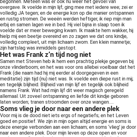
begonnen. Meteen was er ook nu weer het gevoel van
overgave. Ik voelde in mijn lijf; ging mee met iedere wee; zei er
volledig JA tegen; en de energie kon op die manier ontspannen
en rustig stromen. De weeën werden heftiger, ik riep mijn man
erbij en samen lagen we in bed. Hij viel bijna in slaap toen ik
voelde dat er meer beweging kwam. Ik maakte hem wakker, hij
hielp mij een beetje overeind en zo zagen we dat ons kindje,
volledig compleet, uit mijn lichaam zwom. Een klein mannetje;
zijn hartslag was inmiddels gestopt.
Het was Frank z’n tijd nog niet
Samen met Steven heb ik hem een prachtig plekje gegeven bij
onze vlinderboom; en het was voor ons allebei voelbaar dat het
Frank (die naam had hij mij eerder al doorgegeven in een
meditatie) zijn tijd (nu) niet was. Ik voelde een diepe rust in mij;
en tegelijk blijheid. Blijheid van mijn lijf en tegelijk ook blijheid
namens Frank. Wat had mijn lijf dit weer magisch geregeld
allemaal. Uit zoveel ontspanning en liefde dit kindje geboren
laten worden; tranen stroomden over onze wangen…..
Soms vlieg je door naar een andere plek
Voor mij is de dood niet iets ergs of negatiefs; en het Leven
goed en positief. We zijn in mijn ogen altijd energie en soms is
deze energie verbonden aan een lichaam; en soms ‘vlieg’ je door
naar een andere plek. Door mijn leven op deze open en voor