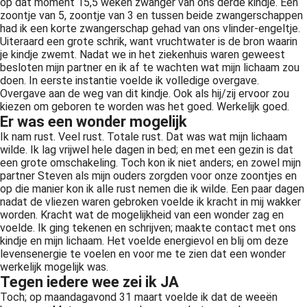
op dat moment 15,5 weken zwanger van ons derde kindje. Een
 op de
zoontje van 5, zoontje van 3 en tussen beide zwangerschappen
had ik een korte zwangerschap gehad van ons vlinder-engeltje.
e. Hierdoor
Uiteraard een grote schrik, want vruchtwater is de bron waarin
 website-
je kindje zwemt. Nadat we in het ziekenhuis waren geweest
ren
besloten mijn partner en ik af te wachten wat mijn lichaam zou
nte
doen. In eerste instantie voelde ik volledige overgave.
Overgave aan de weg van dit kindje. Ook als hij/zij ervoor zou
enties
kiezen om geboren te worden was het goed. Werkelijk goed.
gebaseerd
Er was een wonder mogelijk
 gedrag van
Ik nam rust. Veel rust. Totale rust. Dat was wat mijn lichaam
ezoeker.
wilde. Ik lag vrijwel hele dagen in bed; en met een gezin is dat
een grote omschakeling. Toch kon ik niet anders; en zowel mijn
partner Steven als mijn ouders zorgden voor onze zoontjes en
op die manier kon ik alle rust nemen die ik wilde. Een paar dagen
uren
nadat de vliezen waren gebroken voelde ik kracht in mij wakker
worden. Kracht wat de mogelijkheid van een wonder zag en
voelde. Ik ging tekenen en schrijven; maakte contact met ons
kindje en mijn lichaam. Het voelde energievol en blij om deze
levensenergie te voelen en voor me te zien dat een wonder
werkelijk mogelijk was.
Tegen iedere wee zei ik JA
Toch; op maandagavond 31 maart voelde ik dat de weeën