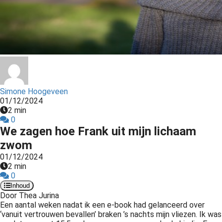
s kan de
e niet
oneren.
ieken
ische
s worden
kt om
Simone Hoogeveen
em
01/12/2024
2 min
tie te
0
elen over
We zagen hoe Frank uit mijn lichaam
drag van
zwom
zoeker op
01/12/2024
site.
2 min
0
ing
Inhoud
ingcookies
Door Thea Jurina
Een aantal weken nadat ik een e-book had gelanceerd over
 gebruikt
‘vanuit vertrouwen bevallen’ braken ’s nachts mijn vliezen. Ik was
oekers te