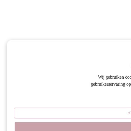
Wij gebruiken co
gebruikerservaring op
Al