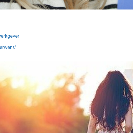
 werkgever
derwens"