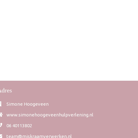
Adres
Simone Hoogeveen
www.simonehoogeveenhulpverlening.nl
06 40113802
team@miskraamverwerken.nl