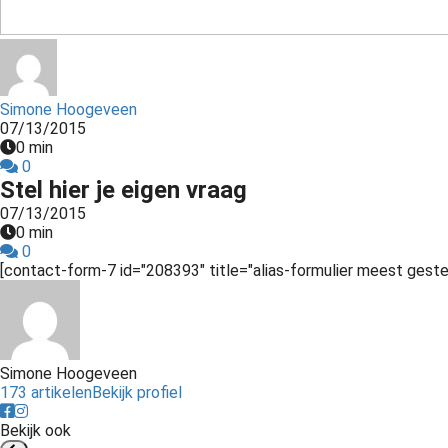
ezoeker.
Voorkeuren opslaan
Simone Hoogeveen
07/13/2015
0 min
0
Stel hier je eigen vraag
07/13/2015
0 min
0
[contact-form-7 id="208393" title="alias-formulier meest geste
Simone Hoogeveen
173 artikelen
Bekijk profiel
Bekijk ook