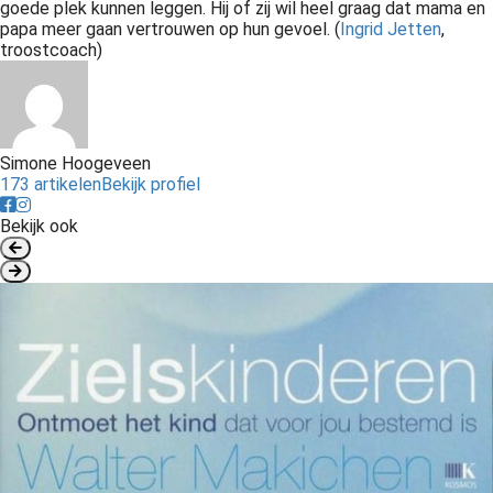
goede plek kunnen leggen. Hij of zij wil heel graag dat mama en
 op de
papa meer gaan vertrouwen op hun gevoel. (
Ingrid Jetten
,
e. Hierdoor
troostcoach)
 website-
ren
nte
enties
Simone Hoogeveen
gebaseerd
173 artikelen
Bekijk profiel
 gedrag van
Bekijk ook
ezoeker.
uren