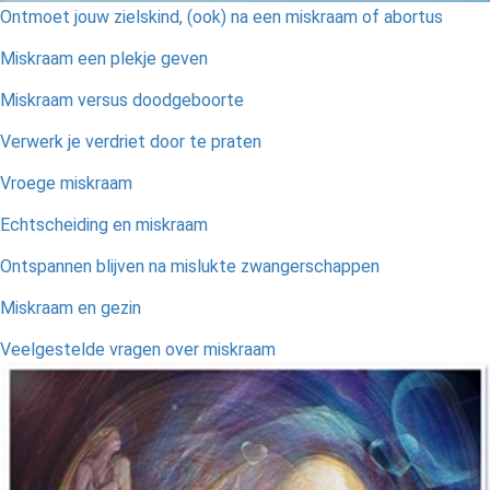
Ontmoet jouw zielskind, (ook) na een miskraam of abortus
Miskraam een plekje geven
Miskraam versus doodgeboorte
Verwerk je verdriet door te praten
Vroege miskraam
Echtscheiding en miskraam
Ontspannen blijven na mislukte zwangerschappen
Miskraam en gezin
Veelgestelde vragen over miskraam