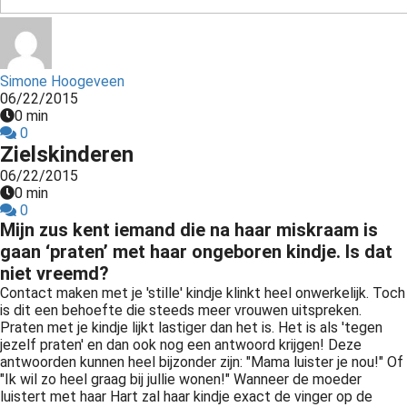
s kan de
e niet
oneren.
Simone Hoogeveen
ieken
06/22/2015
0 min
ische
0
s worden
Zielskinderen
kt om
06/22/2015
em
0 min
tie te
0
elen over
Mijn zus kent iemand die na haar miskraam is
drag van
gaan ‘praten’ met haar ongeboren kindje. Is dat
zoeker op
niet vreemd?
site.
Contact maken met je 'stille' kindje klinkt heel onwerkelijk. Toch
is dit een behoefte die steeds meer vrouwen uitspreken.
Praten met je kindje lijkt lastiger dan het is. Het is als 'tegen
ing
jezelf praten' en dan ook nog een antwoord krijgen! Deze
ingcookies
antwoorden kunnen heel bijzonder zijn: "Mama luister je nou!" Of
"Ik wil zo heel graag bij jullie wonen!" Wanneer de moeder
 gebruikt
luistert met haar Hart zal haar kindje exact de vinger op de
oekers te