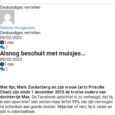
s kan de
Deskundigen vertellen
e niet
oneren.
ieken
Simone Hoogeveen
Deskundigen vertellen
ische
09/02/2022
s worden
1 min
kt om
2
em
Alsnog beschuit met muisjes…
tie te
09/02/2022
elen over
1 min
2
drag van
zoeker op
site.
Wat fijn; Mark Zuckerberg en zijn vrouw (arts Priscilla
Chan) zijn sinds 1 december 2015 de trotse ouders van
ing
dochtertje Max.
De Facebook oprichter is zo verheugd, dat hij
ingcookies
in een open brief laat weten maar liefst 99% van zijn vermogen
te schenken aan goede doelen. Miljardair of niet; hij is vader en
 gebruikt
dát is onbetaalbaar…
oekers te