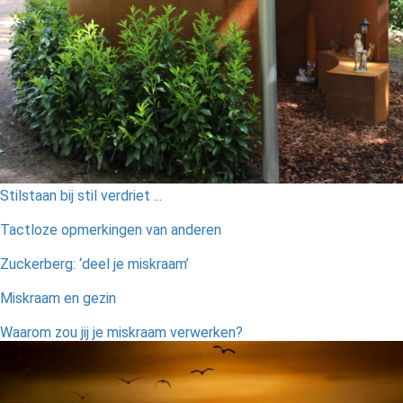
Stilstaan bij stil verdriet ...
Tactloze opmerkingen van anderen
Zuckerberg: ‘deel je miskraam’
Miskraam en gezin
Waarom zou jij je miskraam verwerken?