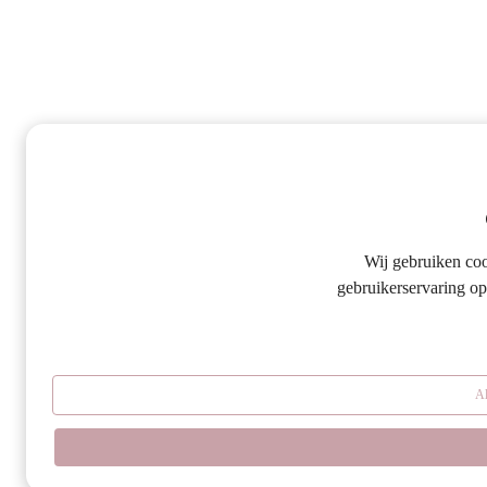
Wij gebruiken co
gebruikerservaring op
Al