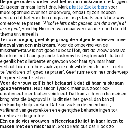
De jonge ouders weten wat het is om miskramen te krijgen.
 op de
Zij kregen er maar liefst drie. Mark
pleitte Zuckerberg
voor
e. Hierdoor
meer openheid over het onderwerp, omdat zij zelf hebben
ervaren dat het voor hun omgeving nog steeds een taboe was
 website-
om erover te praten.
“Alsof je iets hebt gedaan om dit over je af
ren
te roepen”
, vond hij. Hiermee was maar weer aangetoond dat dit
nte
thema universeel is.
enties
Ter overweging geef ik je graag de volgende adviezen mee
ingeval van een miskraam.
Voor de omgeving van de
gebaseerd
miskraamvrouw is het goed te beseffen, dat de vrouw behalve
 gedrag van
haar kind ook haar geplande toekomst is kwijtgeraakt. Je kunt
ezoeker.
eigenlijk het allerbeste er gewoon voor haar zijn, naar haar
verhaal luisteren, hoe vaak zij die ook wil delen. Je hoeft niets
te ‘verklaren’ of ‘goed te praten’. Geef ruimte om het onderwerp
bespreekbaar te laten.
uren
Voor de vrouw zelf is het belangrijk dat zij haar miskraam
goed verwerkt.
Niet alleen fysiek, maar dus zeker ook
emotioneel, mentaal en spiritueel. Dat kan zij doen in haar eigen
kring mits die begripvol is. Is dit niet het geval, dan kan zij
deskundige hulp zoeken. Dat kan vaak in de eigen buurt,
variërend van gesprekken en eigentijdse behandelingen tot
creatieve uitingen toe.
Eén op de vier vrouwen in Nederland krijgt in haar leven te
maken met een miskraam.
Grote kans dus dat jij ook zo