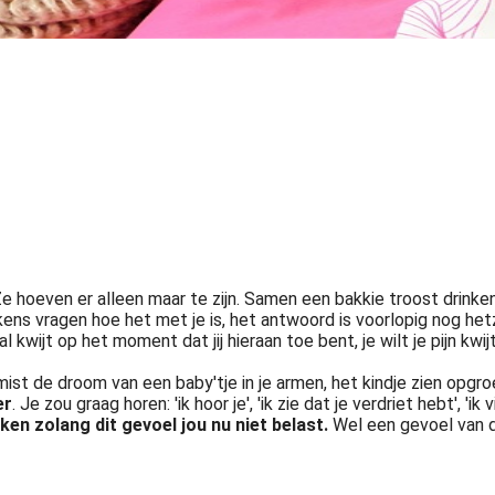
Ze hoeven er alleen maar te zijn. Samen een bakkie troost drinke
ns vragen hoe het met je is, het antwoord is voorlopig nog het
al kwijt op het moment dat jij hieraan toe bent, je wilt je pijn kwij
ist de droom van een baby'tje in je armen, het kindje zien opgroe
er
. Je zou graag horen: 'ik hoor je', 'ik zie dat je verdriet hebt', 'ik 
en zolang dit gevoel jou nu niet belast.
Wel een gevoel van d