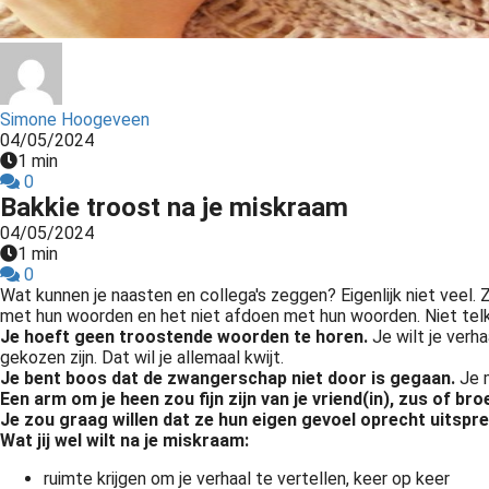
ezoeker.
Voorkeuren opslaan
Simone Hoogeveen
04/05/2024
1 min
0
Bakkie troost na je miskraam
04/05/2024
1 min
0
Wat kunnen je naasten en collega's zeggen? Eigenlijk niet veel. 
met hun woorden en het niet afdoen met hun woorden. Niet telke
Je hoeft geen troostende woorden te horen.
Je wilt je verha
gekozen zijn. Dat wil je allemaal kwijt.
Je bent boos dat de zwangerschap niet door is gegaan.
Je m
Een arm om je heen zou fijn zijn van je vriend(in), zus of bro
Je zou graag willen dat ze hun eigen gevoel oprecht uitsprek
Wat jij wel wilt na je miskraam:
ruimte krijgen om je verhaal te vertellen, keer op keer