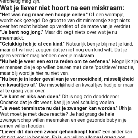
verdrietig mag zijn.
 op de
Wat je liever niet hoort na een miskraam:
e. Hierdoor
"Het was nog maar een hoopje cellen."
Of een wormpje,
 website-
wordt ook gezegd. De grootte van dit minimensje zegt niets
over het recht hebben op verdriet of de mate van je verdriet.
ren
"Je bent nog jong."
Maar dit zegt niets over wat je nu
nte
meemaakt.
enties
"Gelukkig heb je al een kind."
Natuurlijk ben je blij met je kind,
maar dit wil niet zeggen dat je niet nog een kind wilt. Dat je
gebaseerd
geen verdriet mag hebben over je miskraam.
 gedrag van
"Nu heb je weer een extra reden om te oefenen."
Mogelijk zijn
ezoeker.
er mensen die je op willen beuren met deze 'positieve' reactie,
maar blij word je hier nu niet van.
"Nu ben je in ieder geval van je vermoeidheid, misselijkheid
en kwaaltjes af."
Die misselijkheid en kwaaltjes had je er maar
uren
al te graag voor over.
"Je kunt er niks aan doen."
Dit is nog zo'n dooddoener.
Ondanks dat je dit weet, kan jij je wel schuldig voelen.
"Je weet tenminste nu dat je zwanger kan worden."
Uhh ja.
Wat moet je met deze reactie? Je had graag de hele
zwangerschap willen meemaken en een gezonde baby in je
armen willen houden.
"Liever dit dan een zwaar gehandicapt kind."
Een ander kan
dit niet voor je bepalen. En ja, we willen allemaal graag een