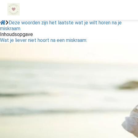
Deze woorden zijn het laatste wat je wilt horen na je
miskraam
Inhoudsopgave
ngen
Wat je liever niet hoort na een miskraam:
 policy
oneel
onele
s zijn
kelijk om
bsite te
ken. Ze
 gebruikt
asisfuncties
der deze