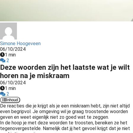
s kan de
e niet
oneren.
ieken
ische
Simone Hoogeveen
s worden
06/10/2024
kt om
1 min
em
2
Deze woorden zijn het laatste wat je wilt
tie te
elen over
horen na je miskraam
drag van
06/10/2024
1 min
zoeker op
2
site.
Inhoud
De reacties die je krijgt als je een miskraam hebt, zijn niet altijd
ing
even begripvol. Je omgeving wil je graag troostende woorden
ingcookies
geven en weet eigenlijk niet zo goed wat te zeggen.
In de hoop je met deze woorden te troosten, bereiken ze het
 gebruikt
tegenovergestelde. Namelijk dat jij het gevoel krijgt dat je niet
oekers te