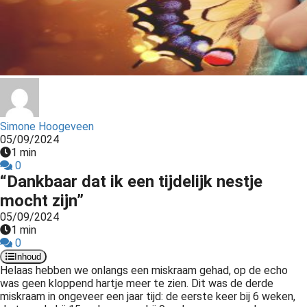
s kan de
e niet
oneren.
ieken
ische
s worden
kt om
Simone Hoogeveen
em
05/09/2024
1 min
tie te
0
elen over
“Dankbaar dat ik een tijdelijk nestje
drag van
mocht zijn”
zoeker op
05/09/2024
site.
1 min
0
ing
Inhoud
ingcookies
Helaas hebben we onlangs een miskraam gehad, op de echo
was geen kloppend hartje meer te zien. Dit was de derde
 gebruikt
miskraam in ongeveer een jaar tijd: de eerste keer bij 6 weken,
oekers te