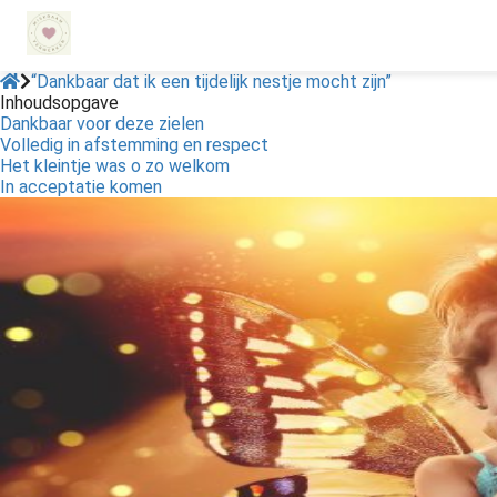
“Dankbaar dat ik een tijdelijk nestje mocht zijn”
Inhoudsopgave
Dankbaar voor deze zielen
ngen
Volledig in afstemming en respect
 policy
Het kleintje was o zo welkom
In acceptatie komen
oneel
onele
s zijn
kelijk om
bsite te
ken. Ze
 gebruikt
asisfuncties
der deze