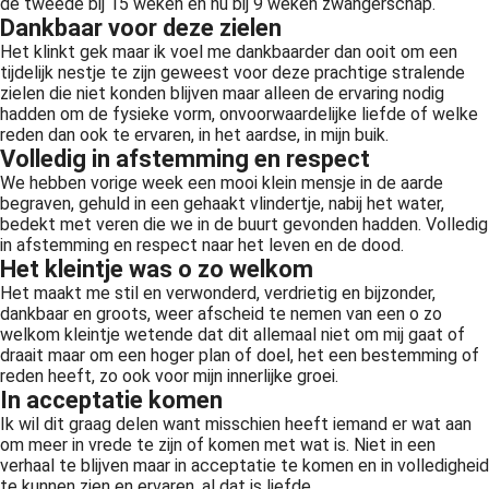
de tweede bij 15 weken en nu bij 9 weken zwangerschap.
 op de
Dankbaar voor deze zielen
e. Hierdoor
Het klinkt gek maar ik voel me dankbaarder dan ooit om een
 website-
tijdelijk nestje te zijn geweest voor deze prachtige stralende
zielen die niet konden blijven maar alleen de ervaring nodig
ren
hadden om de fysieke vorm, onvoorwaardelijke liefde of welke
nte
reden dan ook te ervaren, in het aardse, in mijn buik.
enties
Volledig in afstemming en respect
gebaseerd
We hebben vorige week een mooi klein mensje in de aarde
 gedrag van
begraven, gehuld in een gehaakt vlindertje, nabij het water,
bedekt met veren die we in de buurt gevonden hadden. Volledig
ezoeker.
in afstemming en respect naar het leven en de dood.
Het kleintje was o zo welkom
Het maakt me stil en verwonderd, verdrietig en bijzonder,
uren
dankbaar en groots, weer afscheid te nemen van een o zo
welkom kleintje wetende dat dit allemaal niet om mij gaat of
draait maar om een hoger plan of doel, het een bestemming of
reden heeft, zo ook voor mijn innerlijke groei.
In acceptatie komen
Ik wil dit graag delen want misschien heeft iemand er wat aan
om meer in vrede te zijn of komen met wat is. Niet in een
verhaal te blijven maar in acceptatie te komen en in volledigheid
te kunnen zien en ervaren, al dat is liefde.