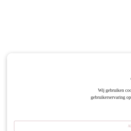
Wij gebruiken co
gebruikerservaring op
Al