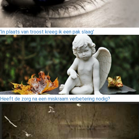
'In plaats van troost kreeg ik een pak slaag'
Heeft de zorg na een miskraam verbetering nodig?