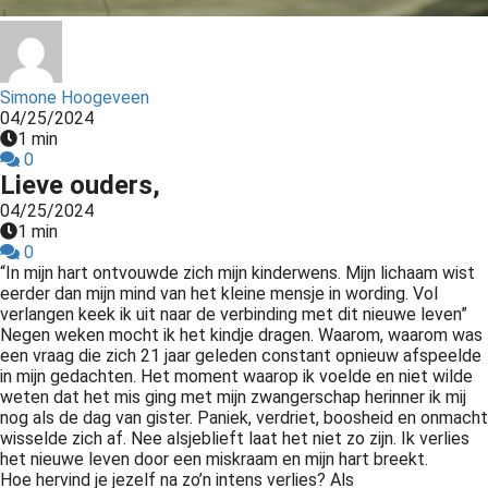
s kan de
e niet
oneren.
Simone Hoogeveen
ieken
04/25/2024
1 min
ische
0
s worden
Lieve ouders,
kt om
04/25/2024
em
1 min
tie te
0
elen over
“In mijn hart ontvouwde zich mijn kinderwens. Mijn lichaam wist
eerder dan mijn mind van het kleine mensje in wording. Vol
drag van
verlangen keek ik uit naar de verbinding met dit nieuwe leven”
zoeker op
Negen weken mocht ik het kindje dragen. Waarom, waarom was
site.
een vraag die zich 21 jaar geleden constant opnieuw afspeelde
in mijn gedachten. Het moment waarop ik voelde en niet wilde
ing
weten dat het mis ging met mijn zwangerschap herinner ik mij
nog als de dag van gister. Paniek, verdriet, boosheid en onmacht
ingcookies
wisselde zich af. Nee alsjeblieft laat het niet zo zijn. Ik verlies
 gebruikt
het nieuwe leven door een miskraam en mijn hart breekt.
Hoe hervind je jezelf na zo’n intens verlies? Als
oekers te