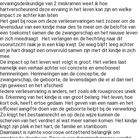
ervaringsdeskundige van 2 miskramen weet ik hoe
 op de
hartverscheurend deze ervaring in het leven kan zijn en welke
e. Hierdoor
impact ze achter kan laten.
 website-
Het gaat bij rouw om deze verlieservaringen niet zozeer om de
levensduur van een kindje maar des te meer om de belofte van
ren
een toekomst samen die de zwangerschap en het nieuwe leven
nte
in zich meedraagt. Het verlangen en de hechting naar dit
enties
vooruitzicht raak je in een klap kwijt. De wieg blijft leeg achter
gebaseerd
en je hart draagt een onvervuld samen zijn met dit kindje in zich
mee.
 gedrag van
De impact op het leven wat volgt is groot. Het verlies laat
ezoeker.
namelijk een verhaal achter vol concrete en emotioneel
herinneringen. Herinneringen aan de conceptie, de
zwangerschap, de geboorte, de levensdagen die er al dan niet
uren
zijn geweest en het afscheid.
Iedere verlieservaring is anders, net zoals elk rouwproces uniek
is. Erkenning van het kindje is van groot belang. Het leven, hoe
kort ook, heeft ertoe gedaan. Het geven van een naam en het
officieel aangifte doen van de geboorte helpt bij de verwerking.
Zo krijgt het bestaansrecht en op deze wijze kunnen de
scherven van het verdriet al wat meer samen komen. Het kindje
krijgt zijn plek in het hart, de familie en stamboom.
Daarnaast is ruimte voor rouw ontzettend belangrijk om