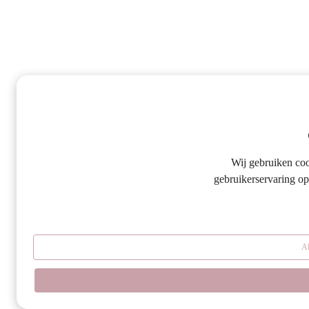
Wij gebruiken co
gebruikerservaring op
Al