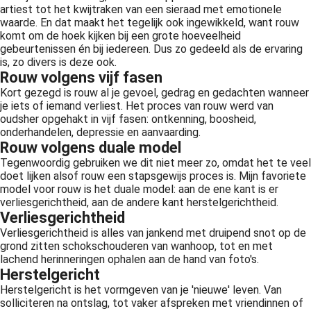
artiest tot het kwijtraken van een sieraad met emotionele
 op de
waarde. En dat maakt het tegelijk ook ingewikkeld, want rouw
e. Hierdoor
komt om de hoek kijken bij een grote hoeveelheid
 website-
gebeurtenissen én bij iedereen. Dus zo gedeeld als de ervaring
is, zo divers is deze ook.
ren
Rouw volgens vijf fasen
nte
Kort gezegd is rouw al je gevoel, gedrag en gedachten wanneer
enties
je iets of iemand verliest. Het proces van rouw werd van
gebaseerd
oudsher opgehakt in vijf fasen: ontkenning, boosheid,
 gedrag van
onderhandelen, depressie en aanvaarding.
Rouw volgens duale model
ezoeker.
Tegenwoordig gebruiken we dit niet meer zo, omdat het te veel
doet lijken alsof rouw een stapsgewijs proces is. Mijn favoriete
model voor rouw is het duale model: aan de ene kant is er
uren
verliesgerichtheid, aan de andere kant herstelgerichtheid.
Verliesgerichtheid
Verliesgerichtheid is alles van jankend met druipend snot op de
grond zitten schokschouderen van wanhoop, tot en met
lachend herinneringen ophalen aan de hand van foto's.
Herstelgericht
Herstelgericht is het vormgeven van je 'nieuwe' leven. Van
solliciteren na ontslag, tot vaker afspreken met vriendinnen of