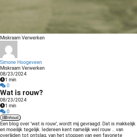
s kan de
e niet
oneren.
ieken
Miskraam Verwerken
ische
s worden
kt om
em
Simone Hoogeveen
Miskraam Verwerken
tie te
08/23/2024
elen over
1 min
drag van
0
zoeker op
Wat is rouw?
site.
08/23/2024
1 min
ing
0
Inhoud
ingcookies
Een blog over 'wat is rouw', wordt mij gevraagd. Dat is makkelijk
 gebruikt
en moeilijk tegelijk. Iedereen kent namelijk wel rouw ... van
oekers te
overlijden tot ontslag, van het stoppen van een favoriete