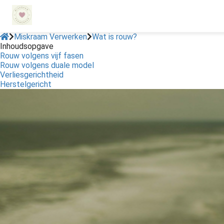
Miskraam Verwerken
Wat is rouw?
Inhoudsopgave
Rouw volgens vijf fasen
ngen
Rouw volgens duale model
 policy
Verliesgerichtheid
Herstelgericht
oneel
onele
s zijn
kelijk om
bsite te
ken. Ze
 gebruikt
asisfuncties
der deze