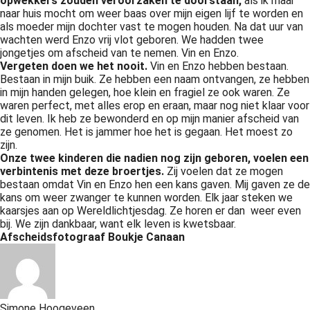
opwekkers zouden veroorzaken te doorstaan,
als ik maar
naar huis mocht om weer baas over mijn eigen lijf te worden en
als moeder mijn dochter vast te mogen houden. Na dat uur van
wachten werd Enzo vrij vlot geboren. We hadden twee
jongetjes om afscheid van te nemen. Vin en Enzo.
Vergeten doen we het nooit.
Vin en Enzo hebben bestaan.
Bestaan in mijn buik. Ze hebben een naam ontvangen, ze hebben
in mijn handen gelegen, hoe klein en fragiel ze ook waren. Ze
waren perfect, met alles erop en eraan, maar nog niet klaar voor
dit leven. Ik heb ze bewonderd en op mijn manier afscheid van
ze genomen. Het is jammer hoe het is gegaan. Het moest zo
zijn.
Onze twee kinderen die nadien nog zijn geboren, voelen een
verbintenis met deze broertjes.
Zij voelen dat ze mogen
bestaan omdat Vin en Enzo hen een kans gaven. Mij gaven ze de
kans om weer zwanger te kunnen worden. Elk jaar steken we
kaarsjes aan op Wereldlichtjesdag. Ze horen er dan weer even
bij. We zijn dankbaar, want elk leven is kwetsbaar.
Afscheidsfotograaf Boukje Canaan
Simone Hoogeveen