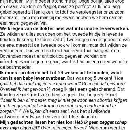
mijn handen. Mijn moeder stond me bij. Ongelooflijk, alles erop
en eraan! Zo klein en fragiel, maar zo perfect al. Ik heb lang
gebiologeerd zitten kijken, totdat de verpleegster onze zoon
meenam. Toen mijn man bij me kwam hebben we hem samen
een naam gegeven: Vin.
We kregen van de dokter heel wat informatie te verwerken.
Ze wilden er alles aan doen om het tweede kindje in leven te
houden. Ik kreeg te horen dat bij tweelingen na de geboorte van
de ene, meestal de tweede ook wil komen, maar dat wilden ze
verhinderen. Dus werd ik direct aan een infuus aangesloten.
Bovendien moest er antibiotica gegeven worden om
infectiegevaar tegen te gaan, want ik had nu een open wond in
de baarmoeder.
Ik moest proberen het tot 24 weken uit te houden, want
dan is een baby levensvatbaar
. Dat was nog 5 weken!
"Hoe
gaat het dan met mij en die open wond? Geneest dat gewoon?
Overleef ik het gewoon?",
vroeg ik niet eens gekscherend. Dat
konden ze niet met zekerheid zeggen. Dat begreep ik niet.
"Maar ik ben al moeder, mag ik niet gewoon een abortus krijgen
om hier gezond uit te komen om voor mijn andere kind te
zorgen?"
-" We kijken dit eerst aan"
, was het afwijkende
antwoord. Verdwaasd en verbluft bleef ik achter.
Mijn gedachten lieten het niet los:
Heb ik geen zeggenschap
over mijn eigen lijf?
Over mijn eigen leven?"
Wederom werd er