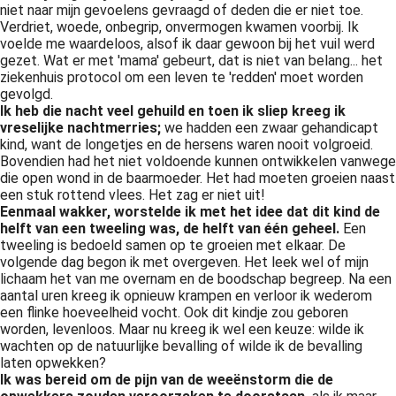
niet naar mijn gevoelens gevraagd of deden die er niet toe.
Verdriet, woede, onbegrip, onvermogen kwamen voorbij. Ik
voelde me waardeloos, alsof ik daar gewoon bij het vuil werd
gezet. Wat er met 'mama' gebeurt, dat is niet van belang... het
ziekenhuis protocol om een leven te 'redden' moet worden
gevolgd.
Ik heb die nacht veel gehuild en toen ik sliep kreeg ik
vreselijke nachtmerries;
we hadden een zwaar gehandicapt
kind, want de longetjes en de hersens waren nooit volgroeid.
Bovendien had het niet voldoende kunnen ontwikkelen vanwege
die open wond in de baarmoeder. Het had moeten groeien naast
een stuk rottend vlees. Het zag er niet uit!
Eenmaal wakker, worstelde ik met het idee dat dit kind de
helft van een tweeling was, de helft van één geheel.
Een
tweeling is bedoeld samen op te groeien met elkaar. De
volgende dag begon ik met overgeven. Het leek wel of mijn
lichaam het van me overnam en de boodschap begreep. Na een
aantal uren kreeg ik opnieuw krampen en verloor ik wederom
een flinke hoeveelheid vocht. Ook dit kindje zou geboren
worden, levenloos. Maar nu kreeg ik wel een keuze: wilde ik
wachten op de natuurlijke bevalling of wilde ik de bevalling
laten opwekken?
Ik was bereid om de pijn van de weeënstorm die de