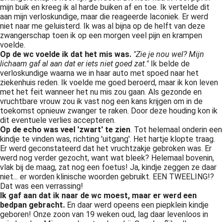
mijn buik en kreeg ik al harde buiken af en toe. Ik vertelde dit
 op de
aan mijn verloskundige, maar die reageerde laconiek. Er werd
e. Hierdoor
niet naar me geluisterd. Ik was al bijna op de helft van deze
 website-
zwangerschap toen ik op een morgen veel pijn en krampen
ren
voelde.
Op de wc voelde ik dat het mis was.
"Zie je nou wel? Mijn
nte
lichaam gaf al aan dat er iets niet goed zat."
Ik belde de
enties
verloskundige waarna we in haar auto met spoed naar het
gebaseerd
ziekenhuis reden. Ik voelde me goed beroerd, maar ik kon leven
met het feit wanneer het nu mis zou gaan. Als gezonde en
 gedrag van
vruchtbare vrouw zou ik vast nog een kans krijgen om in de
ezoeker.
toekomst opnieuw zwanger te raken. Door deze houding kon ik
dit eventuele verlies accepteren.
Op de echo was veel 'zwart' te zien
. Tot helemaal onderin een
uren
kindje te vinden was, richting 'uitgang'. Het hartje klopte traag.
Er werd geconstateerd dat het vruchtzakje gebroken was. Er
werd nog verder gezocht, want wat bleek? Helemaal bovenin,
vlak bij de maag, zat nog een foetus! Ja, kindje zeggen ze daar
niet... er worden klinische woorden gebruikt. EEN TWEELING!?
Dat was een verrassing!
Ik gaf aan dat ik naar de wc moest, maar er werd een
bedpan gebracht.
En daar werd opeens een piepklein kindje
geboren! Onze zoon van 19 weken oud, lag daar levenloos in