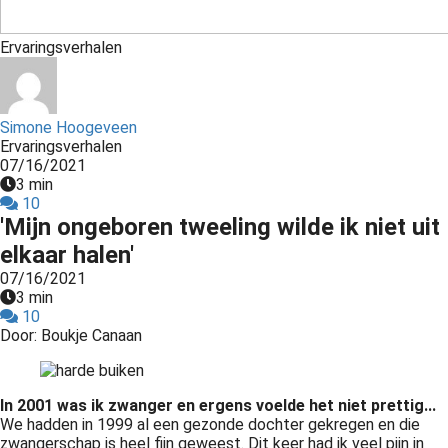
s kan de
e niet
Ervaringsverhalen
oneren.
ieken
Simone Hoogeveen
ische
Ervaringsverhalen
s worden
07/16/2021
kt om
3 min
em
10
'Mijn ongeboren tweeling wilde ik niet uit
tie te
elen over
elkaar halen'
drag van
07/16/2021
3 min
zoeker op
10
site.
Door: Boukje Canaan
ing
ingcookies
In 2001 was ik zwanger en ergens voelde het niet prettig...
 gebruikt
We hadden in 1999 al een gezonde dochter gekregen en die
oekers te
zwangerschap is heel fijn geweest. Dit keer had ik veel pijn in