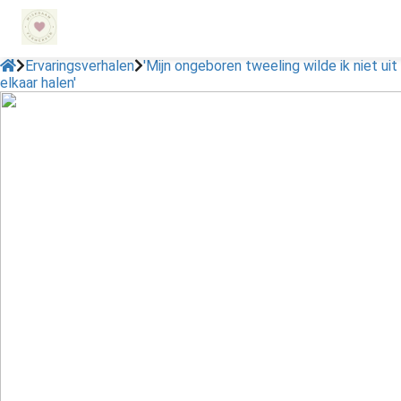
Ervaringsverhalen
'Mijn ongeboren tweeling wilde ik niet uit
elkaar halen'
ngen
 policy
oneel
onele
s zijn
kelijk om
bsite te
ken. Ze
 gebruikt
asisfuncties
der deze